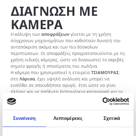
ΔΙΑΓΝΩΣΗ ΜΕ
ΚΑΜΕΡΑ
Η κάλυψη των
αποφράξεων
γίνεται με τη χρήση
σύγχρονων μηχανημάτων που καθιστούν δυνατή την
ανταπόκριση ακόμα και των πιο δύσκολων
περιπτώσεων. Οι αποφράξεις πραγματοποιούνται με τη
χρήση ειδικής κάμερας, ώστε να διαγνωστεί το ακριβές
σημείο φραγής ή σπασίματος του σωλήνα.
Η κάμερα που χρησιμοποιεί η εταιρεία
ΤΣΙΑΜΟΥΡΑΣ
,
στη
Λάρισα
, έχει υψηλή ανάλυση και μπορεί να
εισέλθει σε οποιοδήποτε αγωγό, έτσι ώστε να γίνει
πλήρης και με απόλυτη λεπτομέρεια καταγραφή για το
πρόβλημα που επικρατεί στο εσωτερικό.
Εμπιστευτείτε την εμπειρία των ειδικών στις
αποφράξεις και καλέστε όλο το 24ωρο για οποιοδήποτε
Συναίνεση
Λεπτομέρειες
Σχετικά
πρόβλημα αντιμετωπίζετε σχετικά με τις υδραυλικές
σας εγκαταστάσεις στα τηλέφωνα
2410233211
και