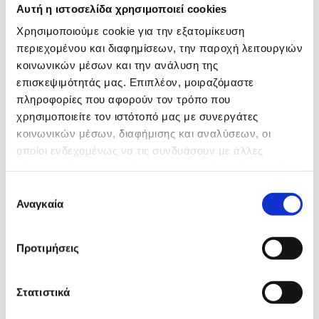
6981196480
.
Αυτή η ιστοσελίδα χρησιμοποιεί cookies
Χρησιμοποιούμε cookie για την εξατομίκευση
περιεχομένου και διαφημίσεων, την παροχή λειτουργιών
κοινωνικών μέσων και την ανάλυση της
επισκεψιμότητάς μας. Επιπλέον, μοιραζόμαστε
πληροφορίες που αφορούν τον τρόπο που
χρησιμοποιείτε τον ιστότοπό μας με συνεργάτες
κοινωνικών μέσων, διαφήμισης και αναλύσεων, οι
οποίοι ενδεχομένως να τις συνδυάσουν με άλλες
πληροφορίες που τους έχετε παραχωρήσει ή τις οποίες
έχουν συλλέξει σε σχέση με την από μέρους σας χρήση
Επιλογή
των υπηρεσιών τους.
Αναγκαία
συγκατάθεσης
Προτιμήσεις
Στατιστικά